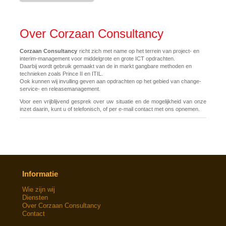
Over Corzaan Consultancy
Corzaan Consultancy
richt zich met name op het terrein van project- en
interim-management voor middelgrote en grote ICT opdrachten.
Daarbij wordt gebruik gemaakt van de in markt gangbare methoden en
technieken zoals Prince II en ITIL.
Ook kunnen wij invulling geven aan opdrachten op het gebied van change-
service- en releasemanagement.
Voor een vrijblijvend gesprek over uw situatie en de mogelijkheid van onze
inzet daarin, kunt u of telefonisch, of per e-mail contact met ons opnemen.
Informatie
Wie zijn wij
Diensten
Over Corzaan Consultancy
Contact