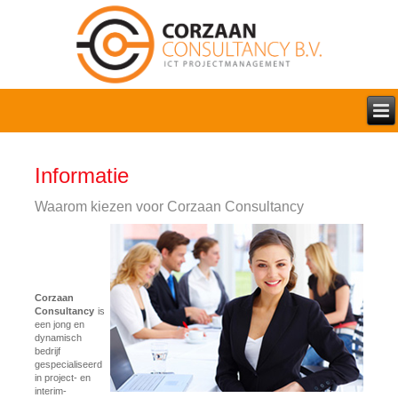
Informatie
Waarom kiezen voor Corzaan Consultancy
Corzaan
Consultancy
is
een jong en
dynamisch
bedrijf
gespecialiseerd
in project- en
interim-